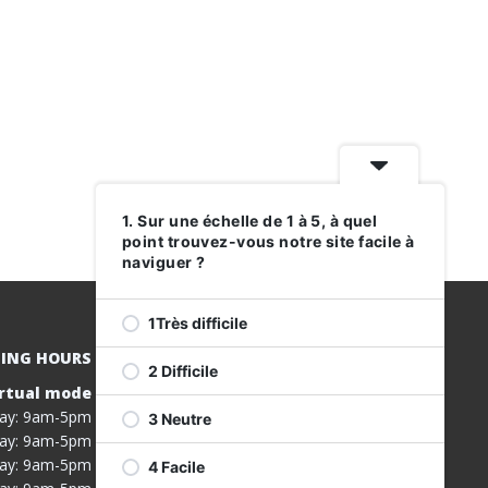
1. Sur une échelle de 1 à 5, à quel
point trouvez-vous notre site facile à
naviguer ?
1Très difficile
ING HOURS
2 Difficile
rtual mode
REGISTER
ay: 9am-5pm
3 Neutre
FOR OUR
ay: 9am-5pm
SERVICES
ay: 9am-5pm
4 Facile