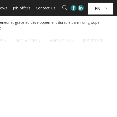
ews
Job offers
Contact Us
EN
trepreneuriat grâce au développement durable parmi un groupe
.
ES
ACTIVITIES
ABOUT US
REGISTER