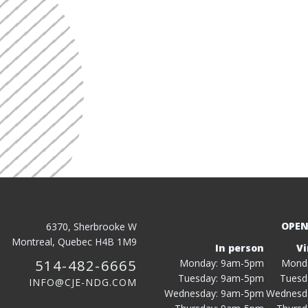
OPEN
6370, Sherbrooke W
Montreal, Quebec H4B 1M9
In person
Vi
514-482-6665
Monday: 9am-5pm
Mond
Tuesday: 9am-5pm
Tuesd
INFO@CJE-NDG.COM
Wednesday: 9am-5pm
Wednesd