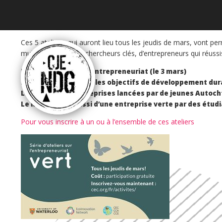
Ces 5 ateliers, qui auront lieu tous les jeudis de mars, vont p
multidisciplinaire de chercheurs clés, d’entrepreneurs qui réus
L’écologisation de l’entrepreneuriat (le 3 mars)
L’entrepreneuriat et les objectifs de développement dura
Le soutien aux entreprises lancées par de jeunes Autoch
Le lancement réussi d’une entreprise verte par des étudi
Pour vous inscrire à un ou à l’ensemble de ces ateliers