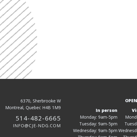
OPEN
6370, Sherbrooke W
Montreal, Quebec H4B 1M9
In person
Vi
514-482-6665
Monday: 9am-5pm
Mond
Tuesday: 9am-5pm
Tuesd
INFO@CJE-NDG.COM
Wednesday: 9am-5pm
Wednesd