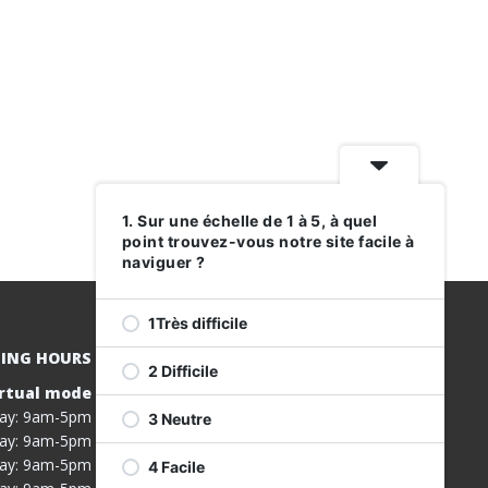
1. Sur une échelle de 1 à 5, à quel
point trouvez-vous notre site facile à
naviguer ?
1Très difficile
ING HOURS
2 Difficile
rtual mode
REGISTER
ay: 9am-5pm
3 Neutre
FOR OUR
ay: 9am-5pm
SERVICES
ay: 9am-5pm
4 Facile