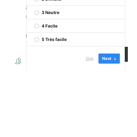
Jing Bai
3 Neutre
Phone
514 482 6665
4 Facile
Email
5 Très facile
jingbaicjendg@gmail.com
Skip
Next
OTHER ORGANIZERS