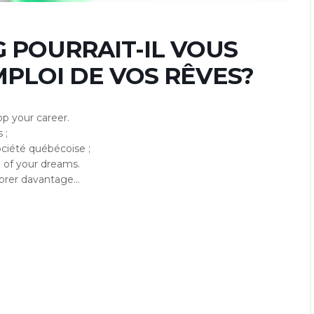
 POURRAIT-IL VOUS
MPLOI DE VOS RÊVES?
op your career.
 ;
ociété québécoise ;
b of your dreams.
plorer davantage…