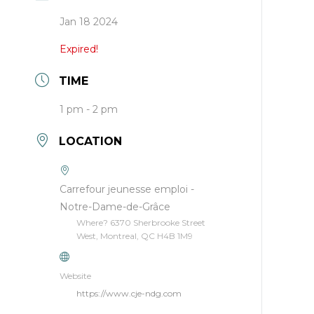
Jan 18 2024
Expired!
TIME
1 pm - 2 pm
LOCATION
Carrefour jeunesse emploi -
Notre-Dame-de-Grâce
Where? 6370 Sherbrooke Street
West, Montreal, QC H4B 1M9
Website
https://www.cje-ndg.com