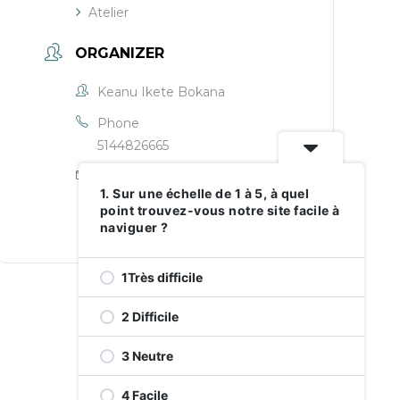
Atelier
ORGANIZER
Keanu Ikete Bokana
Phone
5144826665
Email
1. Sur une échelle de 1 à 5, à quel
keanuikete.cjendg@gmail.com
point trouvez-vous notre site facile à
naviguer ?
1Très difficile
2 Difficile
3 Neutre
4 Facile