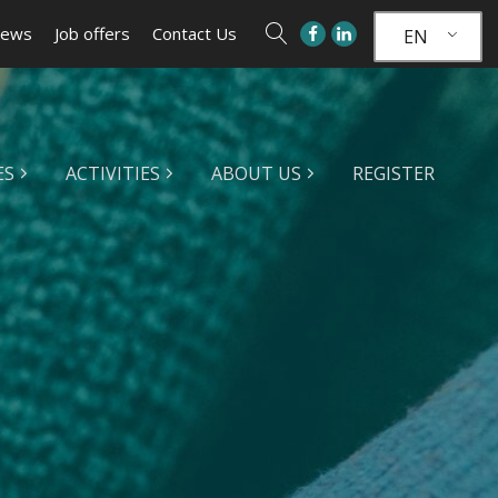
ews
Job offers
Contact Us
EN
ES
ACTIVITIES
ABOUT US
REGISTER