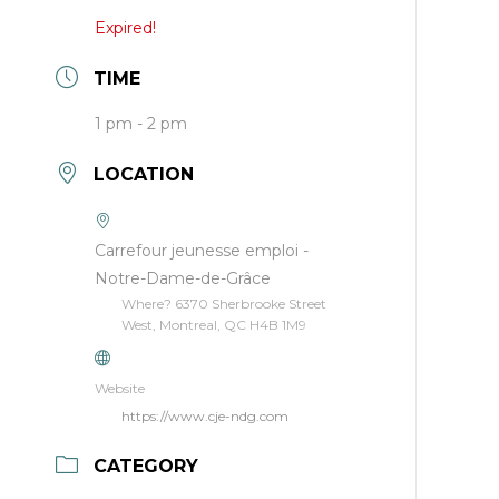
Expired!
TIME
1 pm - 2 pm
LOCATION
Carrefour jeunesse emploi -
Notre-Dame-de-Grâce
Where? 6370 Sherbrooke Street
West, Montreal, QC H4B 1M9
Website
https://www.cje-ndg.com
CATEGORY