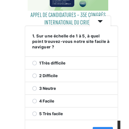
APPEL DE CANDIDATURES – 35E CONGRÈS
INTERNATIONAL DU CIRIEC
1. Sur une échelle de 1 à 5, à quel
point trouvez-vous notre site facile à
29 JULY 2026
naviguer ?
1Très difficile
2 Difficile
3 Neutre
4 Facile
RELEVEZ LE DÉFI VERT AVENUE DE
5 Très facile
MONKLAND