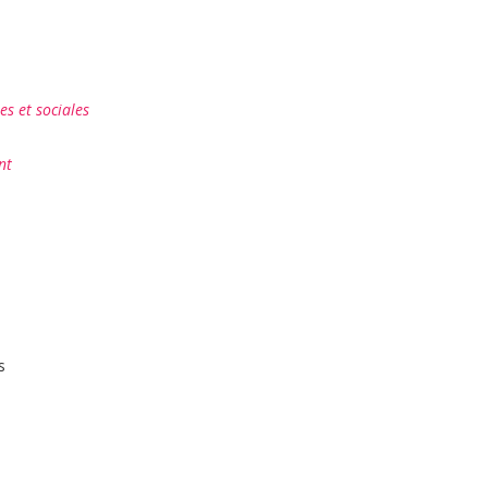
es et sociales
nt
s