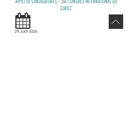
APPEL DE CANDIDATURES – 35E CONGRÈS INTERNATIONAL DU
CIRIEC
29 JULY 2026
RELEVEZ LE DÉFI VERT AVENUE DE MONKLAND
24 JULY 2026