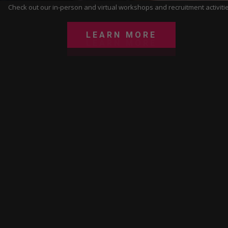
Check out our in-person and virtual workshops and recruitment activitie
LEARN MORE
LEARN MORE
LEARN MORE