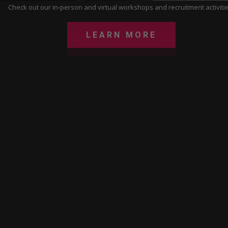
Check out our in-person and virtual workshops and recruitment activitie
LEARN MORE
LEARN MORE
LEARN MORE